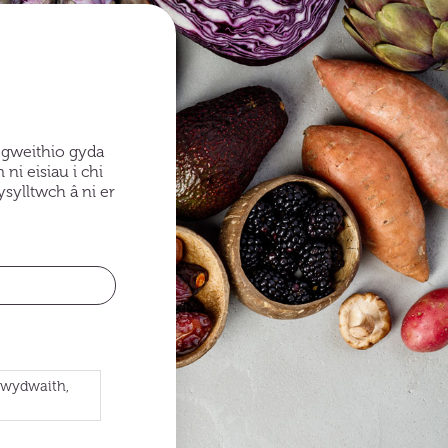
n gweithio gyda
i eisiau i chi
sylltwch â ni er
hwydwaith,