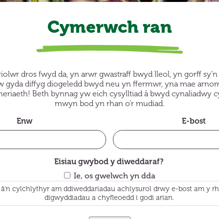
Cymerwch ran
riolwr dros fwyd da, yn arwr gwastraff bwyd lleol, yn gorff sy’
w gyda diffyg diogeledd bwyd neu yn ffermwr, yna mae arnom n
eriaeth! Beth bynnag yw eich cysylltiad â bwyd cynaliadwy cy
mwyn bod yn rhan o’r mudiad.
Enw
E-bost
Eisiau gwybod y diweddaraf?
Ie, os gwelwch yn dda
’n cylchlythyr am ddiweddariadau achlysurol drwy e-bost am y r
digwyddiadau a chyfleoedd i godi arian.