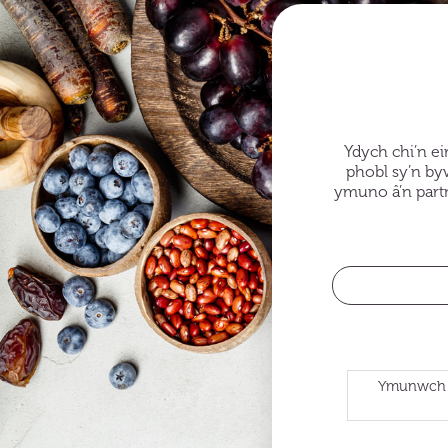
Ydych chi’n ei
phobl sy’n by
ymuno â’n partn
Ymunwch â