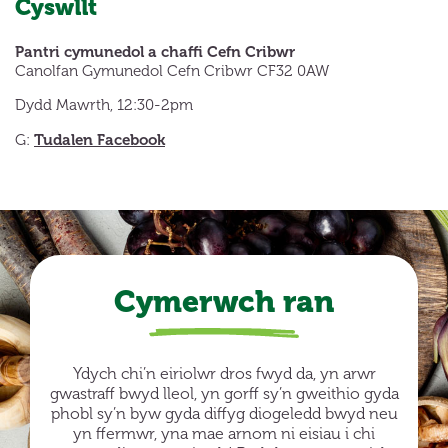
Cyswllt
Pantri cymunedol a chaffi Cefn Cribwr
Canolfan Gymunedol Cefn Cribwr CF32 0AW
Dydd Mawrth, 12:30-2pm
Tudalen Facebook
G:
Cymerwch ran
Ydych chi’n eiriolwr dros fwyd da, yn arwr
gwastraff bwyd lleol, yn gorff sy’n gweithio gyda
phobl sy’n byw gyda diffyg diogeledd bwyd neu
yn ffermwr, yna mae arnom ni eisiau i chi