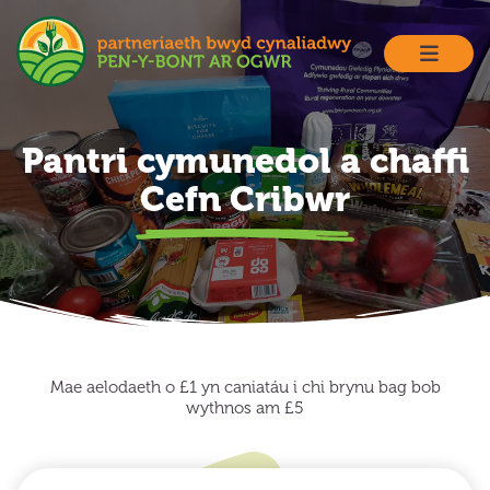
Skip
to
content
Pantri cymunedol a chaffi
Cefn Cribwr
Mae aelodaeth o £1 yn caniatáu i chi brynu bag bob
wythnos am £5