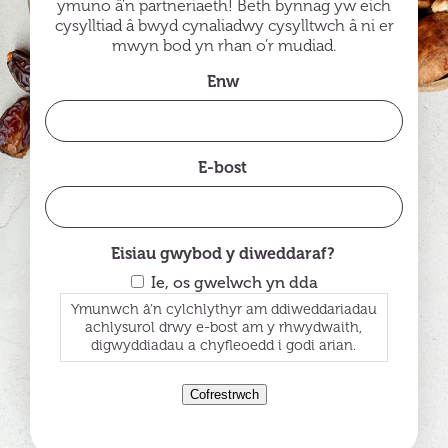
ymuno â’n partneriaeth! Beth bynnag yw eich
cysylltiad â bwyd cynaliadwy cysylltwch â ni er
mwyn bod yn rhan o’r mudiad.
Enw
E-bost
Eisiau gwybod y diweddaraf?
Ie, os gwelwch yn dda
Ymunwch â’n cylchlythyr am ddiweddariadau
achlysurol drwy e-bost am y rhwydwaith,
digwyddiadau a chyfleoedd i godi arian.
Cofrestrwch