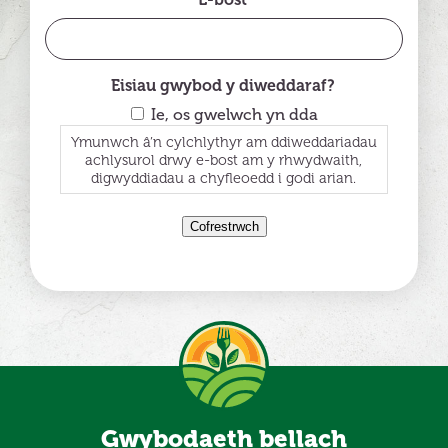
E-bost
Eisiau gwybod y diweddaraf?
Ie, os gwelwch yn dda
Ymunwch â’n cylchlythyr am ddiweddariadau
achlysurol drwy e-bost am y rhwydwaith,
digwyddiadau a chyfleoedd i godi arian.
Cofrestrwch
Gwybodaeth bellach