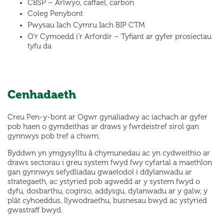
CBSP – Arlwyo, caffael, carbon
Coleg Penybont
Pwysau Iach Cymru Iach BIP CTM
O’r Cymoedd i’r Arfordir – Tyfiant ar gyfer prosiectau
tyfu da
Cenhadaeth
Creu Pen-y-bont ar Ogwr gynaliadwy ac iachach ar gyfer
pob haen o gymdeithas ar draws y fwrdeistref sirol gan
gynnwys pob tref a chwm.
Byddwn yn ymgysylltu â chymunedau ac yn cydweithio ar
draws sectorau i greu system fwyd fwy cyfartal a maethlon
gan gynnwys sefydliadau gwaelodol i ddylanwadu ar
strategaeth, ac ystyried pob agwedd ar y system fwyd o
dyfu, dosbarthu, coginio, addysgu, dylanwadu ar y galw, y
plât cyhoeddus, llywodraethu, busnesau bwyd ac ystyried
gwastraff bwyd.