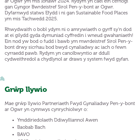
ar Ogwr ym mis Ionawr 2024. Rydym yn cael ein cefnogi
gan Gyngor Bwrdeistref Sirol Pen-y-bont ar Ogwr.
Dyfarnwyd statws Efydd i ni gan Sustainable Food Places
ym mis Tachwedd 2025.
Rhwydwaith o bobl ydym ni o amrywiaeth o gyrff sy’n dod
at ei gilydd gyda dymuniad cyffredin i wneud gwahaniaeth!
Ein nod yw bod o fudd i bawb ym mwrdeistref Sirol Pen-y-
bont drwy sicrhau bod bwyd cynaliadwy ac iach o fewn
cyrraedd pawb. Rydym yn canolbwyntio ar ddull
cydweithredol a chydlynol ar draws y system fwyd gyfan.
Grŵp llywio
Mae grŵp llywio Partneriaeth Fwyd Gynaliadwy Pen-y-bont
ar Ogwr yn cynnwys cynrychiolwyr o:
Ymddiriedolaeth Ddiwylliannol Awen
Baobab Bach
BAVO