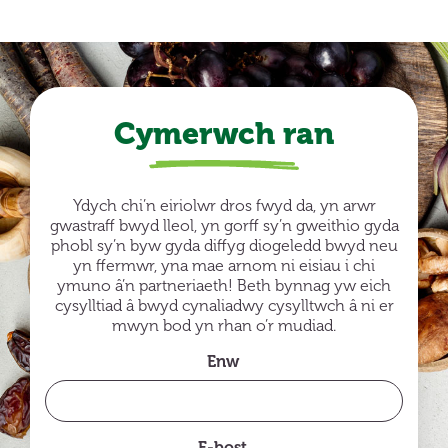
Cymerwch ran
Ydych chi’n eiriolwr dros fwyd da, yn arwr
gwastraff bwyd lleol, yn gorff sy’n gweithio gyda
phobl sy’n byw gyda diffyg diogeledd bwyd neu
yn ffermwr, yna mae arnom ni eisiau i chi
ymuno â’n partneriaeth! Beth bynnag yw eich
cysylltiad â bwyd cynaliadwy cysylltwch â ni er
mwyn bod yn rhan o’r mudiad.
Enw