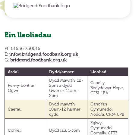
Ein lleoliadau
Ff: 01656 750016
info@bridgend.foodbank.org.uk
E:
bridgend.foodbank.org.uk
G:
Ardal
Dydd/amser
Lleoliad
Dydd Mawrth, 12-
Capel y
Pen-y-bont ar
2pm a dydd
Bedyddwyr Hope,
Ogwr
Gwener, 11am-
CF31 1EA
2pm
Dydd Mawrth,
Canolfan
Caerau
10am-12 hanner
Gymunedol
dydd
Noddfa, CF34 0PB
Eglwys
Gymunedol
Corneli
Dydd Iau, 1-3pm
Cornelly, CF33