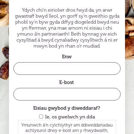
Ydych chi’n eiriolwr dros fwyd da, yn arwr
gwastraff bwyd lleol, yn gorff sy’n gweithio gyda
phobl sy’n byw gyda diffyg diogeledd bwyd neu
yn ffermwr, yna mae arnom ni eisiau i chi
ymuno â’n partneriaeth! Beth bynnag yw eich
cysylltiad â bwyd cynaliadwy cysylltwch â ni er
mwyn bod yn rhan o’r mudiad.
Enw
E-bost
Eisiau gwybod y diweddaraf?
Ie, os gwelwch yn dda
Ymunwch â’n cylchlythyr am ddiweddariadau
achlysurol drwy e-bost am y rhwydwaith,