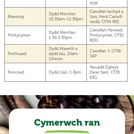
4LW
Canolfan Iechyd a
Dydd Mercher,
Maesteg
Lles, Heol Castell-
10:30am-12:30pm
nedd, CF34 9EE
Canolfan Henoed
Dydd Mercher,
Pontycymer
Pontycymer, CF32
1:30-3:30pm
8DD
Dydd Mawrth a
Canolfan Y, CF36
Porthcawl
dydd Iau, 10am-
3AP
12noon
Neuadd Eglwys
Pencoed
Dydd Llun, 1-3pm
Dewi Sant, CF35
6SG
Cymerwch ran