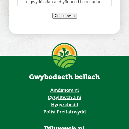
digwyddiadau a chyfleoedd i godi arian.
Cofrestrwch
Gwybodaeth bellach
Amdanom ni
Cysylltwch â ni
Hygyrchedd
Polisi Preifatrwydd
Dilynwch ni