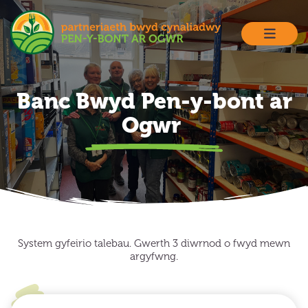
Skip
to
content
Banc Bwyd Pen-y-bont ar
Ogwr
System gyfeirio talebau. Gwerth 3 diwrnod o fwyd mewn
argyfwng.