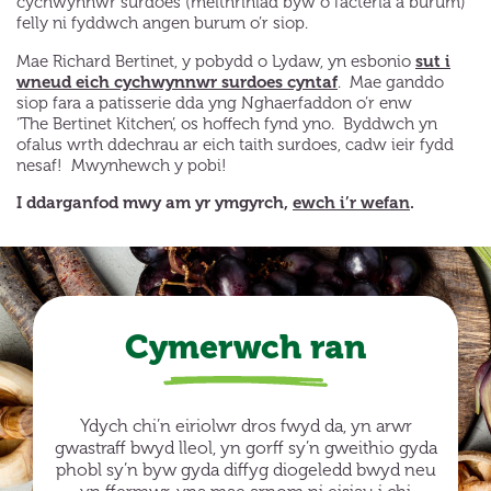
cychwynnwr surdoes (meithriniad byw o facteria a burum)
felly ni fyddwch angen burum o’r siop.
sut i
Mae Richard Bertinet, y pobydd o Lydaw, yn esbonio
wneud eich cychwynnwr surdoes cyntaf
. Mae ganddo
siop fara a patisserie dda yng Nghaerfaddon o’r enw
‘The Bertinet Kitchen’, os hoffech fynd yno. Byddwch yn
ofalus wrth ddechrau ar eich taith surdoes, cadw ieir fydd
nesaf! Mwynhewch y pobi!
I ddarganfod mwy am yr ymgyrch,
ewch i’r wefan
.
Cymerwch ran
Ydych chi’n eiriolwr dros fwyd da, yn arwr
gwastraff bwyd lleol, yn gorff sy’n gweithio gyda
phobl sy’n byw gyda diffyg diogeledd bwyd neu