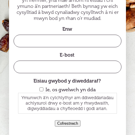
yn ffermwr, yna mae arnom ni eisiau i chi
ymuno â’n partneriaeth! Beth bynnag yw eich
cysylltiad â bwyd cynaliadwy cysylltwch â ni er
mwyn bod yn rhan o’r mudiad.
Enw
E-bost
Eisiau gwybod y diweddaraf?
Ie, os gwelwch yn dda
Ymunwch â’n cylchlythyr am ddiweddariadau
achlysurol drwy e-bost am y rhwydwaith,
digwyddiadau a chyfleoedd i godi arian.
Cofrestrwch