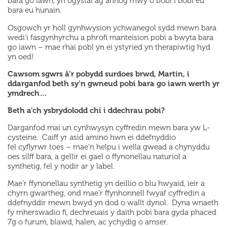
bara go iawn, yn ogystal ag annog mwy o bobl i bobi eu
bara eu hunain.
Osgowch yr holl gynhwysion ychwanegol sydd mewn bara
wedi’i fasgynhyrchu a phrofi manteision pobi a bwyta bara
go iawn – mae rhai pobl yn ei ystyried yn therapiwtig hyd
yn oed!
Cawsom sgwrs â’r pobydd surdoes brwd, Martin, i
ddarganfod beth sy’n gwneud pobi bara go iawn werth yr
ymdrech…
Beth a’ch ysbrydolodd chi i ddechrau pobi?
Darganfod mai un cynhwysyn cyffredin mewn bara yw L-
cysteine. Caiff yr asid amino hwn ei ddefnyddio
fel cyflyrwr toes – mae’n helpu i wella gwead a chynyddu
oes silff bara, a gellir ei gael o ffynonellau naturiol a
synthetig, fel y nodir ar y label.
Mae’r ffynonellau synthetig yn deillio o blu hwyaid, ieir a
chyrn gwartheg, ond mae’r ffynhonnell fwyaf cyffredin a
ddefnyddir mewn bwyd yn dod o wallt dynol. Dyna wnaeth
fy mherswadio fi, dechreuais y daith pobi bara gyda phaced
7g o furum, blawd, halen, ac ychydig o amser.