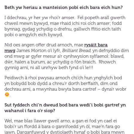
Beth yw heriau a manteision pobi eich bara eich hun?
I ddechrau, yr her yw rhoi’r amser. Fel popeth arall gwerth
chweil mewn bywyd, mae rhaid ichi roi o’ch amser; fodd
bynnag, gydag ychydig o drefnu, gallwch ffitio eich taith
pobi o amgylch eich bywyd.
rysáit bara
Nid oes angen offer drud arnoch, mae
mwg
James Morton o’i lyfr,
Brilliant Bread,
yn defnyddio dim
ond mwg ar gyfer mesur a’r cynhwysion sylfaenol: blawd,
dŵr, halen a burum, ac ychydig o fôn braich. Rhowch
gynnig arni, ni all unrhyw beth fynd o’i le!!!
Peidiwch â rhoi pwysau arnoch chi’ch hun ynghylch bod
yn bobydd bob dydd a chreu’r dorth berffaith, dim ond
dechrau arni, a mwynhau bwyta bara cartref – dyna’r wobr
.
Sut fyddech chi’n dweud bod bara wedi’i bobi gartref yn
wahanol i fara o’r siop?
Wel, mae blas llawer gwell arno, a gan ei fod yn cael ei
bobi’r un ffordd â bara o ganrifoedd yn ôl, mae’n fara go
iawn. Darganfuwyd y dystiolaeth hynaf o bobi bara mewn