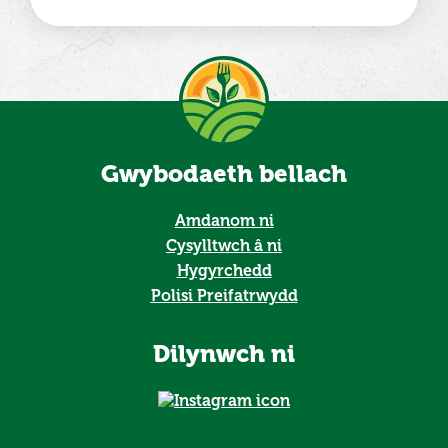
Gwybodaeth bellach
Amdanom ni
Cysylltwch â ni
Hygyrchedd
Polisi Preifatrwydd
Dilynwch ni