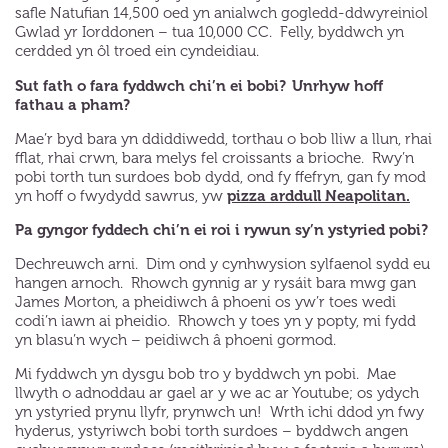
safle Natufian 14,500 oed yn anialwch gogledd-ddwyreiniol
Gwlad yr Iorddonen – tua 10,000 CC. Felly, byddwch yn
cerdded yn ôl troed ein cyndeidiau.
Sut fath o fara fyddwch chi’n ei bobi? Unrhyw hoff
fathau a pham?
Mae’r byd bara yn ddiddiwedd, torthau o bob lliw a llun, rhai
fflat, rhai crwn, bara melys fel croissants a brioche. Rwy’n
pobi torth tun surdoes bob dydd, ond fy ffefryn, gan fy mod
pizza arddull Neapolitan.
yn hoff o fwydydd sawrus, yw
Pa gyngor fyddech chi’n ei roi i rywun sy’n ystyried pobi?
Dechreuwch arni. Dim ond y cynhwysion sylfaenol sydd eu
hangen arnoch. Rhowch gynnig ar y rysáit bara mwg gan
James Morton, a pheidiwch â phoeni os yw’r toes wedi
codi’n iawn ai pheidio. Rhowch y toes yn y popty, mi fydd
yn blasu’n wych – peidiwch â phoeni gormod.
Mi fyddwch yn dysgu bob tro y byddwch yn pobi. Mae
llwyth o adnoddau ar gael ar y we ac ar Youtube; os ydych
yn ystyried prynu llyfr, prynwch un! Wrth ichi ddod yn fwy
hyderus, ystyriwch bobi torth surdoes – byddwch angen