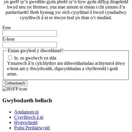
yn gorff sy’n gweithio gyda phobl sy’n byw gyda diffyg diogeledd
bwyd neu yn ffermwr, yna mae arnom ni eisiau i chi ymuno â’n
partneriaeth! Beth bynnag yw eich cysylltiad â bwyd cynaliadwy
cysylltwch â ni er mwyn bod yn rhan o’r mudiad.
Enw
E-bost
Eisiau gwybod y diweddaraf?
Ie, os gwelwch yn dda
Ymunwch â’n cylchlythyr am ddiweddariadau achlysurol drwy
e-bost am y rhwydwaith, digwyddiadau a chyfleoedd i godi
arian.
Cofrestrwch
Gwybodaeth bellach
Amdanom ni
Cysylltwch â ni
Hygyrchedd
Polisi Preifatrwydd