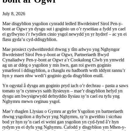
July 8, 2026
Mae disgyblion ysgolion cynradd ledled Bwrdeistref Sirol Pen-y-
bont ar Ogwr yn dysgu sut i goginio un o’r ryseitiau a fydd yn cael
ei gyflwyno i’r fwydlen cinio ysgol newydd yn yr hydref – ac yn ei
flasu gyda’u cyd-ddisgyblion.
Mae prosiect cydweithredol rhwng y tîm arlwyo yng Nghyngor
Bwrdeistref Sirol Pen-y-bont ar Ogwr, Partneriaeth Bwyd
Cynaliadwy Pen-y-bont ar Ogwr a’r Cookalong Clwb yn ymweld
ag un ar ddeg o ysgolion y mis hwn, gan roi gwers goginio
ymarferol i ddisgyblion, a chasglu eu hadborth wrth iddynt rannu’r
hyn y maen nhw wedi’i goginio gyda disgyblion eraill.
Yn ogystal â dysgu am goginio pryd iach o’r dechrau – pasta a saws
tomato sy’n cynnwys saith llysieuyn – mae’r disgyblion hefyd yn
dysgu am bwysigrwydd defnyddio llysiau sy’n cael eu tyfu yng
Nghymru mewn ceginau ysgol.
Mae’r rhaglen Llysiau o Gymru ar gyfer Ysgolion yn bartneriaeth
rhwng ysgolion a thyfwyr yng Nghymru, sy’n gweithio i sicrhau
bod yr hyn sy’n cael ei weini gan ysgolion yn cyd-fynd â’r hyn
rydym yn ei dyfu yng Nghymru. Cafodd y disgyblion ym Mhen-y-