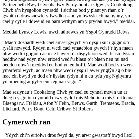
Partneriaeth Bwyd Cynaliadwy Pen-y-bont ar Ogwr, y Cookalong
Clwb a’n hysgolion cynradd, i sicrhau bod y plant yn rhan o’r
gwaith o drawsnewid y fwydlen – ac yn bwysicach na hynny, yn
cael y cyfle i ddweud eu barn wrthym am y prydau bwyd,” meddai.
Meddai Lynsey Lewis, uwch athrawes yn Ysgol Gynradd Betws:
“Mae’r dosbarth wedi cael amser gwych yn dysgu sut i goginio’r
rysáit newydd. Rydyn ni wedi cael ymatebion gwych i’r hyn maen
nhw wedi’i goginio ac mae llawer o’r disgyblion wedi blasu llysiau
heddiw nad ydyn nhw erioed wedi’u blasu o’r blaen neu rai nad
oedden nhw’n meddwl eu bod yn eu hoffi. Mae wedi bod yn wers
ymarferol wych, ac maen nhw wedi dysgu llawer ynglŷn ag o ble
mae ein bwyd yn dod a’r llysiau rydyn ni’n eu tyfu yng Nghymru
yn arbennig ar gyfer ein ceginau ysgol.”
Mae sesiynau’r Cookalong Clwb yn cael eu cynnal mewn un ar
ddeg o ysgolion cynradd drwy gydol mis Mehefin a mis Gorffennaf:
Blaengarw, Ffaldau, Afon Y Felin, Betws, Garth, Tremaens, Bracla,
Litchard, Pen y Bont, Cefn Cribwr, St Roberts.
Cymerwch ran
Ydych chi’n eiriolwr dros fwyd da, yn arwr gwastraff bwyd lleol,