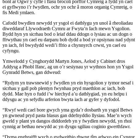
bont ar Ogwr y cyfle i flasu brocoli porffor Cymreig a fydd yn cael
ei gyflwyno i’r fwydlen, ochr yn ochr â moron organig Cymreig, o
fis Medi ymlaen.
Cafodd bwydlen newydd yr ysgol ei datblygu yn unol â rheoliadau
diweddaraf Llywodraeth Cymru ar Fwyta’n Iach mewn Ysgolion.
Bydd hyn yn sicrhau bod o leiaf ddau ddogn o lysiau ac un dogn o
ffrwythau yn cael eu darparu bob dydd a bod yr opsiynau nad ydynt
yn iach, fel bwydydd wedi’i ffrio a chynnyrch crwst, yn cael eu
cyfyngu.
Ymwelodd y Cynghorydd Martyn Jones, Aelod y Cabinet dros
Addysg a Phobl Ifanc, ag un o’r sesiynau yr wythnos hon yn Ysgol
Gynradd Betws, gan ddweud:
“Rydym yn trawsnewid y fwydlen yn ein hysgolion y tymor nesaf i
sicrhau y gall pob plentyn fwynhau pryd maethlon ac iach, bob
dydd. Mae hyn o fudd i’w hiechyd a’u datblygiad, yn eu helpu i
ddysgu ac yn sefydlu arferion bwyta iach ar gyfer y dyfodol.
“Rwyf wedi cael bore gwych yma gyda’r dosbarth yn ysgol Betws
yn gwneud pryd pasta blasus gan ddefnyddio llysiau. Mae’n wych
gweld y plant yn dangos diddordeb yn y fwydlen newydd, yn rhoi
cynnig ar bethau newydd ac yn dysgu sgiliau coginio gwerthfawr.
“Dyma enghraifft wych o gydweithio rhwng tîm arlwyo ein Cyngor,