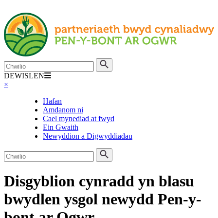
Skip
Chwilio
Anfon
to
DEWISLEN
content
×
Hafan
Amdanom ni
Cael mynediad at fwyd
Ein Gwaith
Newyddion a Digwyddiadau
Chwilio
Anfon
Disgyblion cynradd yn blasu
bwydlen ysgol newydd Pen-y-
bont ar Ogwr