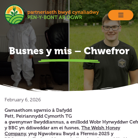
Skip
to
content
Busnes y mis – Chwefror
February 6, 2026
Gwnaethom sgwrsio â Dafydd
Pett, Peiriannydd Cymorth TG
a gwenynwr llwyddiannus, a enillodd Wobr Hyrwyddwr Cefn
y BBC yn ddiweddar am ei fusnes,
The Welsh Honey
Company
, yng Ngwobrau Bwyd a Ffermio 2025 y