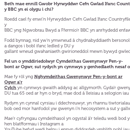
Beth mae ennill Gwobr Hyrwyddwr Cefn Gwlad Ifanc Countr
y BBC yn ei olygu i chi?
Roedd cael fy enwi’n Hyrwyddwr Cefn Gwlad Ifanc Countryfil
y
BBC yng Ngwobrau Bwyd a Ffermio’r BBC yn anrhydedd enfawr 
Fodd bynnag, nid yw’n ymwneud â chydnabyddiaeth bersonol
a dangos i bobl ifanc ledled y DU y
gallant wneud gwahaniaeth gwirioneddol mewn bywyd gwled
Fel un o ymddiriedolwyr Cymdeithas Gwenynwyr Pen-y-
bont ar Ogwr, sut rydych yn cynnwys y genhedlaeth nesaf
Nghymdeithas Gwenynwyr Pen-y-bont ar
Mae fy rôl yng
Ogwr a’r
Cylch
yn cynnwys gwaith addysg ac allgymorth. Gyda’r gweny
DU tua 65 oed ar hyn o bryd, mae dod â lleisiau a selogion ia
Rydym yn cynnal cyrsiau i ddechreuwyr, yn rhannu tiwtorial
bob oed mor hanfodol yw gwenyn i’n hecosystem a sut y gal
Mae’r cyfryngau cymdeithasol yn ogystal â’r teledu wedi bod
hen blatfformau i Instagram a
YouTube hefyd wedi helpu i ennyn diddordeb ymhlith pobl iau ef