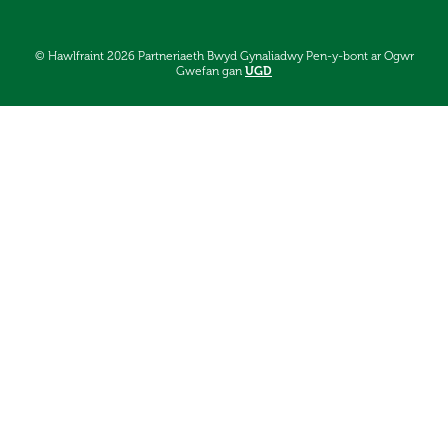
© Hawlfraint 2026 Partneriaeth Bwyd Gynaliadwy Pen-y-bont ar Ogwr
Gwefan gan
UGD