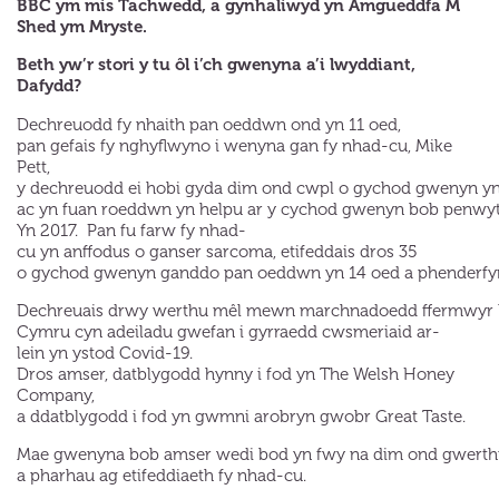
BBC ym mis Tachwedd, a gynhaliwyd yn Amgueddfa M
Shed ym Mryste.
Beth yw’r stori y tu ôl i’ch gwenyna a’i lwyddiant,
Dafydd?
Dechreuodd fy nhaith pan oeddwn ond yn 11 oed,
pan gefais fy nghyflwyno i wenyna gan fy nhad-cu, Mike
Pett,
y dechreuodd ei hobi gyda dim ond cwpl o gychod gwenyn yn e
ac yn fuan roeddwn yn helpu ar y cychod gwenyn bob penwy
Yn 2017. Pan fu farw fy nhad-
cu yn anffodus o ganser sarcoma, etifeddais dros 35
o gychod gwenyn ganddo pan oeddwn yn 14 oed a phenderfyna
Dechreuais drwy werthu mêl mewn marchnadoedd ffermwyr ll
Cymru cyn adeiladu gwefan i gyrraedd cwsmeriaid ar-
lein yn ystod Covid-19.
Dros amser, datblygodd hynny i fod yn The Welsh Honey
Company,
a ddatblygodd i fod yn gwmni arobryn gwobr Great Taste.
Mae gwenyna bob amser wedi bod yn fwy na dim ond gwerthu
a pharhau ag etifeddiaeth fy nhad-cu.