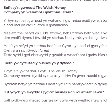
Beth sy’n gwneud The Welsh Honey
Company yn wahanol i gwmnïau eraill?
Yr hyn sy’n ein gwneud yn wahanol i gwmnïau eraill yw ein b
a bod mêl yn cael ei greu’n gynaliadwy.
Mae ein mêl hefyd yn 100% amrwd, heb unrhyw beth wedi’i 
dim wedi’i dynnu i ffwrdd yn sicrhau bod y mêl yn dal i gadw e
Mae hyn hefyd yn sicrhau bod blas Cymru yn cael ei gynrych
Cymru a sawl Gwobr Great
Taste sydd i gyd oherwydd y gwaith a wnaethom i gadw blas
Beth yw cyfeiriad y busnes yn y dyfodol?
Y cynllun yw parhau i dyfu The Welsh Honey
Company mewn ffyrdd sy’n aros yn driw i’n gwerthoedd o gy
Byddwn hefyd yn parhau i ddatblygu ein hamrywiaeth o gyn
Sut ydych yn llwyddo i jyglo’r busnes â’ch rôl amser llawn?
Gall cydbwyso rhedeg busnes sy’n tyfu wrth weithio mewn rôl 