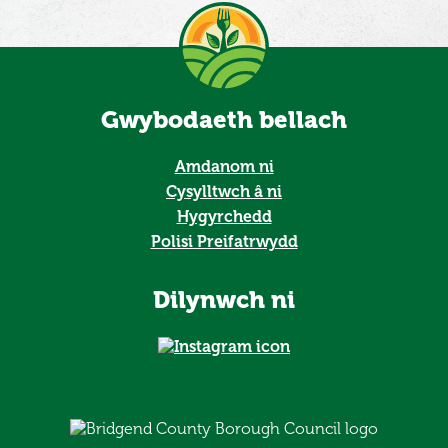
Gwybodaeth bellach
Amdanom ni
Cysylltwch â ni
Hygyrchedd
Polisi Preifatrwydd
Dilynwch ni