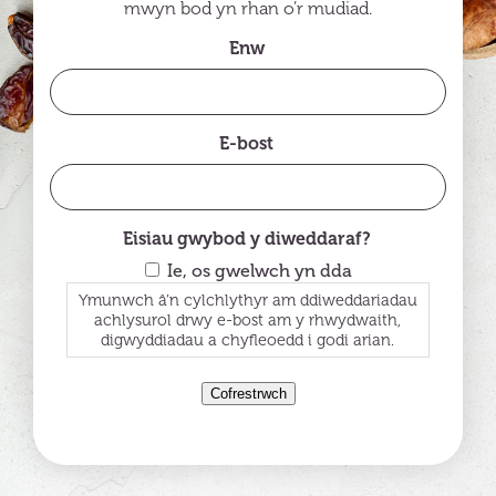
mwyn bod yn rhan o’r mudiad.
Enw
E-bost
Eisiau gwybod y diweddaraf?
Ie, os gwelwch yn dda
Ymunwch â’n cylchlythyr am ddiweddariadau
achlysurol drwy e-bost am y rhwydwaith,
digwyddiadau a chyfleoedd i godi arian.
Cofrestrwch