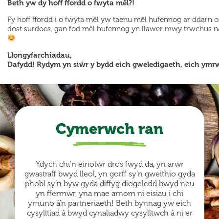
Beth yw dy hoff ffordd o fwyta mêl?!
Fy hoff ffordd i o fwyta mêl yw taenu mêl hufennog ar ddarn o
dost surdoes, gan fod mêl hufennog yn llawer mwy trwchus na 
Llongyfarchiadau,
Dafydd! Rydym yn siŵr y bydd eich gweledigaeth, eich ym
Cymerwch ran
Ydych chi’n eiriolwr dros fwyd da, yn arwr
gwastraff bwyd lleol, yn gorff sy’n gweithio gyda
phobl sy’n byw gyda diffyg diogeledd bwyd neu
yn ffermwr, yna mae arnom ni eisiau i chi
ymuno â’n partneriaeth! Beth bynnag yw eich
cysylltiad â bwyd cynaliadwy cysylltwch â ni er