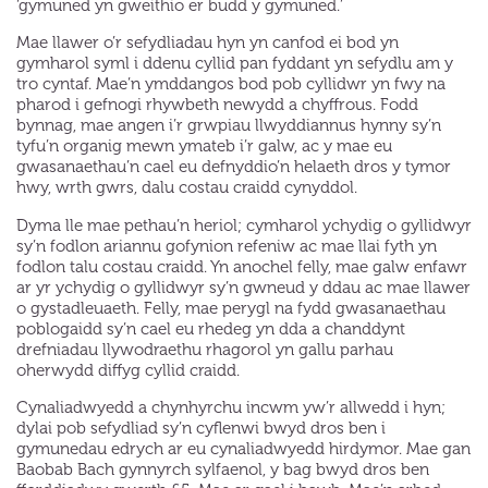
‘gymuned yn gweithio er budd y gymuned.’
Mae llawer o’r sefydliadau hyn yn canfod ei bod yn
gymharol syml i ddenu cyllid pan fyddant yn sefydlu am y
tro cyntaf. Mae’n ymddangos bod pob cyllidwr yn fwy na
pharod i gefnogi rhywbeth newydd a chyffrous. Fodd
bynnag, mae angen i’r grwpiau llwyddiannus hynny sy’n
tyfu’n organig mewn ymateb i’r galw, ac y mae eu
gwasanaethau’n cael eu defnyddio’n helaeth dros y tymor
hwy, wrth gwrs, dalu costau craidd cynyddol.
Dyma lle mae pethau’n heriol; cymharol ychydig o gyllidwyr
sy’n fodlon ariannu gofynion refeniw ac mae llai fyth yn
fodlon talu costau craidd. Yn anochel felly, mae galw enfawr
ar yr ychydig o gyllidwyr sy’n gwneud y ddau ac mae llawer
o gystadleuaeth. Felly, mae perygl na fydd gwasanaethau
poblogaidd sy’n cael eu rhedeg yn dda a chanddynt
drefniadau llywodraethu rhagorol yn gallu parhau
oherwydd diffyg cyllid craidd.
Cynaliadwyedd a chynhyrchu incwm yw’r allwedd i hyn;
dylai pob sefydliad sy’n cyflenwi bwyd dros ben i
gymunedau edrych ar eu cynaliadwyedd hirdymor. Mae gan
Baobab Bach gynnyrch sylfaenol, y bag bwyd dros ben