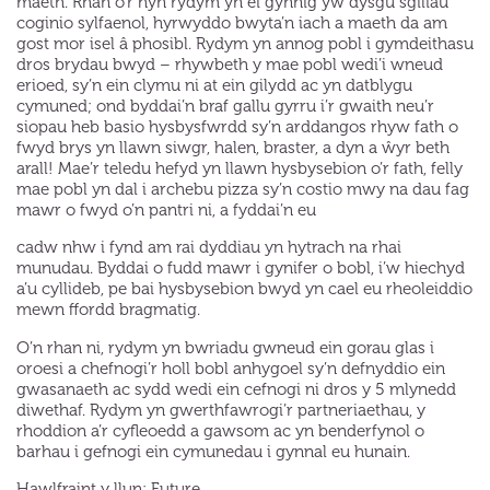
maeth. Rhan o’r hyn rydym yn ei gynnig yw dysgu sgiliau
coginio sylfaenol, hyrwyddo bwyta’n iach a maeth da am
gost mor isel â phosibl. Rydym yn annog pobl i gymdeithasu
dros brydau bwyd – rhywbeth y mae pobl wedi’i wneud
erioed, sy’n ein clymu ni at ein gilydd ac yn datblygu
cymuned; ond byddai’n braf gallu gyrru i’r gwaith neu’r
siopau heb basio hysbysfwrdd sy’n arddangos rhyw fath o
fwyd brys yn llawn siwgr, halen, braster, a dyn a ŵyr beth
arall! Mae’r teledu hefyd yn llawn hysbysebion o’r fath, felly
mae pobl yn dal i archebu pizza sy’n costio mwy na dau fag
mawr o fwyd o’n pantri ni, a fyddai’n eu
cadw nhw i fynd am rai dyddiau yn hytrach na rhai
munudau. Byddai o fudd mawr i gynifer o bobl, i’w hiechyd
a’u cyllideb, pe bai hysbysebion bwyd yn cael eu rheoleiddio
mewn ffordd bragmatig.
O’n rhan ni, rydym yn bwriadu gwneud ein gorau glas i
oroesi a chefnogi’r holl bobl anhygoel sy’n defnyddio ein
gwasanaeth ac sydd wedi ein cefnogi ni dros y 5 mlynedd
diwethaf. Rydym yn gwerthfawrogi’r partneriaethau, y
rhoddion a’r cyfleoedd a gawsom ac yn benderfynol o
barhau i gefnogi ein cymunedau i gynnal eu hunain.
Hawlfraint y llun: Future