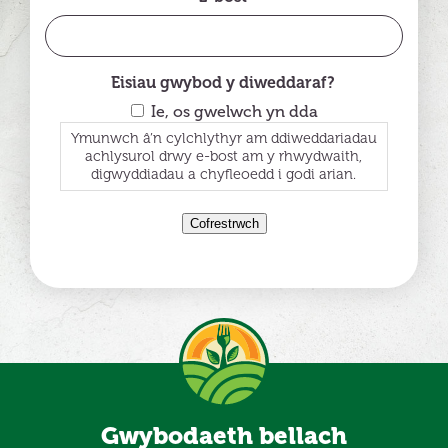
Eisiau gwybod y diweddaraf?
Ie, os gwelwch yn dda
Ymunwch â’n cylchlythyr am ddiweddariadau
achlysurol drwy e-bost am y rhwydwaith,
digwyddiadau a chyfleoedd i godi arian.
Cofrestrwch
Gwybodaeth bellach