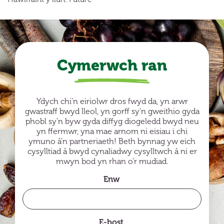
Cymerwch ran
Ydych chi’n eiriolwr dros fwyd da, yn arwr
gwastraff bwyd lleol, yn gorff sy’n gweithio gyda
phobl sy’n byw gyda diffyg diogeledd bwyd neu
yn ffermwr, yna mae arnom ni eisiau i chi
ymuno â’n partneriaeth! Beth bynnag yw eich
cysylltiad â bwyd cynaliadwy cysylltwch â ni er
mwyn bod yn rhan o’r mudiad.
Enw
E-bost