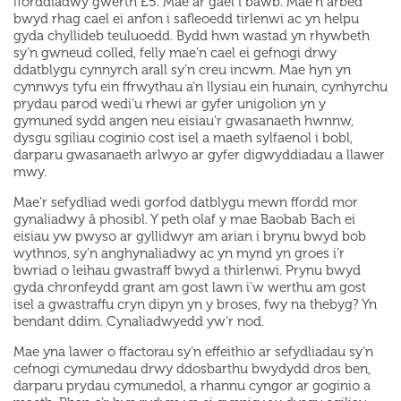
fforddiadwy gwerth £5. Mae ar gael i bawb. Mae’n arbed
bwyd rhag cael ei anfon i safleoedd tirlenwi ac yn helpu
gyda chyllideb teuluoedd. Bydd hwn wastad yn rhywbeth
sy’n gwneud colled, felly mae’n cael ei gefnogi drwy
ddatblygu cynnyrch arall sy’n creu incwm. Mae hyn yn
cynnwys tyfu ein ffrwythau a’n llysiau ein hunain, cynhyrchu
prydau parod wedi’u rhewi ar gyfer unigolion yn y
gymuned sydd angen neu eisiau’r gwasanaeth hwnnw,
dysgu sgiliau coginio cost isel a maeth sylfaenol i bobl,
darparu gwasanaeth arlwyo ar gyfer digwyddiadau a llawer
mwy.
Mae’r sefydliad wedi gorfod datblygu mewn ffordd mor
gynaliadwy â phosibl. Y peth olaf y mae Baobab Bach ei
eisiau yw pwyso ar gyllidwyr am arian i brynu bwyd bob
wythnos, sy’n anghynaliadwy ac yn mynd yn groes i’r
bwriad o leihau gwastraff bwyd a thirlenwi. Prynu bwyd
gyda chronfeydd grant am gost lawn i’w werthu am gost
isel a gwastraffu cryn dipyn yn y broses, fwy na thebyg? Yn
bendant ddim. Cynaliadwyedd yw’r nod.
Mae yna lawer o ffactorau sy’n effeithio ar sefydliadau sy’n
cefnogi cymunedau drwy ddosbarthu bwydydd dros ben,
darparu prydau cymunedol, a rhannu cyngor ar goginio a